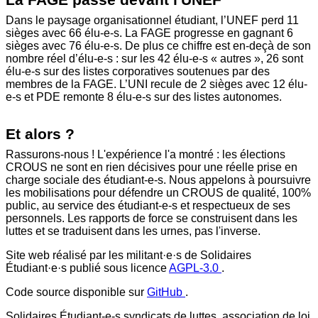
Dans le paysage organisationnel étudiant, l’UNEF perd 11
sièges avec 66 élu-e-s. La FAGE progresse en gagnant 6
sièges avec 76 élu-e-s. De plus ce chiffre est en-deçà de son
nombre réel d’élu-e-s : sur les 42 élu-e-s « autres », 26 sont
élu-e-s sur des listes corporatives soutenues par des
membres de la FAGE. L’UNI recule de 2 sièges avec 12 élu-
e-s et PDE remonte 8 élu-e-s sur des listes autonomes.
Et alors ?
Rassurons-nous ! L'expérience l'a montré : les élections
CROUS ne sont en rien décisives pour une réelle prise en
charge sociale des étudiant-e-s. Nous appelons à poursuivre
les mobilisations pour défendre un CROUS de qualité, 100%
public, au service des étudiant-e-s et respectueux de ses
personnels. Les rapports de force se construisent dans les
luttes et se traduisent dans les urnes, pas l'inverse.
Site web réalisé par les militant·e·s de Solidaires
Étudiant·e·s publié sous licence
AGPL-3.0
.
Code source disponible sur
GitHub
.
Solidaires Étudiant-e-s syndicats de luttes, association de loi