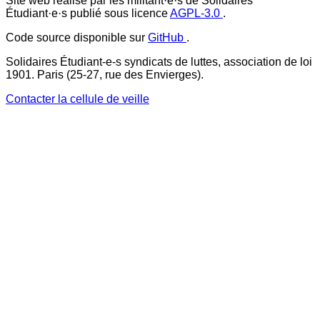
Site web réalisé par les militant·e·s de Solidaires
Étudiant·e·s publié sous licence
AGPL-3.0
.
Code source disponible sur
GitHub
.
Solidaires Étudiant-e-s syndicats de luttes, association de loi
1901. Paris (25-27, rue des Envierges).
Contacter la cellule de veille