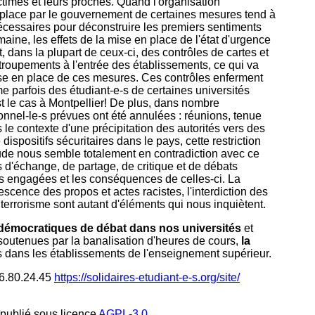
ctimes et leurs proches. Quand l'organisation
 en place par le gouvernement de certaines mesures tend à
nécessaires pour déconstruire les premiers sentiments
aine, les effets de la mise en place de l'état d'urgence
t, dans la plupart de ceux-ci, des contrôles de cartes et
attroupements à l'entrée des établissements, ce qui va
se en place de ces mesures. Ces contrôles enferment
e parfois des étudiant-e-s de certaines universités
t le cas à Montpellier! De plus, dans nombre
rsonnel-le-s prévues ont été annulées : réunions, tenue
s le contexte d'une précipitation des autorités vers des
dispositifs sécuritaires dans le pays, cette restriction
tude nous semble totalement en contradiction avec ce
 d'échange, de partage, de critique et de débats
ues engagées et les conséquences de celles-ci. La
descence des propos et actes racistes, l'interdiction des
terrorisme sont autant d'éléments qui nous inquiètent.
 démocratiques de débat dans nos universités
et
outenues par la banalisation d'heures de cours,
la
 dans les établissements de l'enseignement supérieur.
.86.80.24.45
https://solidaires-etudiant-e-s.org/site/
s publié sous licence
AGPL-3.0
.