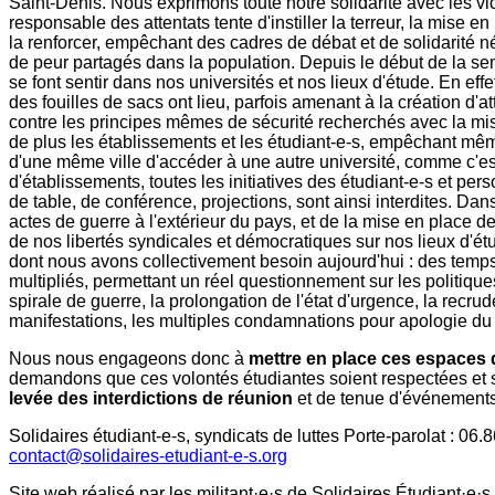
Saint-Denis. Nous exprimons toute notre solidarité avec les vi
responsable des attentats tente d'instiller la terreur, la mise
la renforcer, empêchant des cadres de débat et de solidarité 
de peur partagés dans la population. Depuis le début de la sem
se font sentir dans nos universités et nos lieux d'étude. En effe
des fouilles de sacs ont lieu, parfois amenant à la création d'
contre les principes mêmes de sécurité recherchés avec la mi
de plus les établissements et les étudiant-e-s, empêchant mêm
d'une même ville d'accéder à une autre université, comme c'es
d'établissements, toutes les initiatives des étudiant-e-s et pe
de table, de conférence, projections, sont ainsi interdites. Dan
actes de guerre à l'extérieur du pays, et de la mise en place de 
de nos libertés syndicales et démocratiques sur nos lieux d'é
dont nous avons collectivement besoin aujourd'hui : des temps
multipliés, permettant un réel questionnement sur les politiq
spirale de guerre, la prolongation de l'état d'urgence, la recru
manifestations, les multiples condamnations pour apologie du 
Nous nous engageons donc à
mettre en place ces espaces
demandons que ces volontés étudiantes soient respectées et s
levée des interdictions de réunion
et de tenue d'événements
Solidaires étudiant-e-s, syndicats de luttes Porte-parolat : 06
contact@solidaires-etudiant-e-s.org
Site web réalisé par les militant·e·s de Solidaires Étudiant·e·