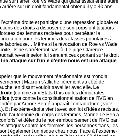
ue sur l’arrêt Roe Vs Wade qui garantissait entre autre
n arrière sur un droit fondamental obtenu il y a 40 ans.
’extrême droite et participe d'une répression globale et
ctions des droits à disposer de son corps ont toujours
s forcées des femmes racisées pour perpétuer la
, incitation pour les femmes des classes populaires à
lasse laborieuse… Même si la révocation de Roe vs Wade
oite, ils ne s'arrêteront pas là. Le juge Clarence
drait revenir selon lui seraient ceux portant sur le droit
Une attaque sur l’un-e d’entre nous est une attaque
rappeler que le mouvement réactionnaire est mondial
uvernement Macron s’affiche fièrement au côté de
che, en disant vouloir travailler avec elle.
Le
droite
(comme aux États-Unis ou les démocrates
lice
(vote contre la constitutionnalisation de l’IVG en
portée par Aurore Bergé apparaît contradictoire ; vote
. Et l’extrême-droite vient avec son lot d’idées racistes,
jet de l’autonomie du corps des femmes, Marine Le Pen a
 conforts” et défendu le non-remboursement de l’IVG par
ces attaques contre les femmes, les personnes trans, les
 sont également un risque chez nous. Face à l’extrême-