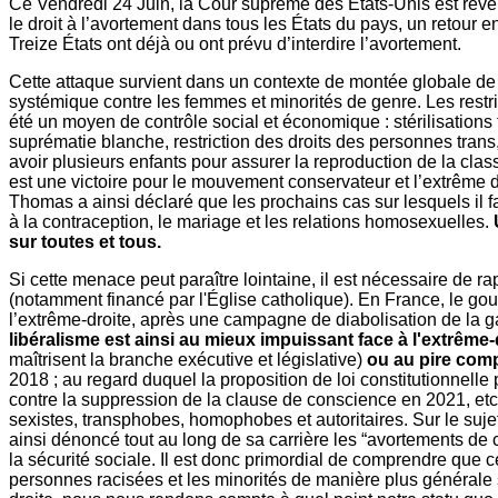
Ce Vendredi 24 Juin, la Cour suprême des États-Unis est reven
le droit à l’avortement dans tous les États du pays, un retour e
Treize États ont déjà ou ont prévu d’interdire l’avortement.
Cette attaque survient dans un contexte de montée globale de l
systémique contre les femmes et minorités de genre. Les restri
été un moyen de contrôle social et économique : stérilisation
suprématie blanche, restriction des droits des personnes trans
avoir plusieurs enfants pour assurer la reproduction de la c
est une victoire pour le mouvement conservateur et l’extrême dr
Thomas a ainsi déclaré que les prochains cas sur lesquels il fau
à la contraception, le mariage et les relations homosexuelles.
sur toutes et tous.
Si cette menace peut paraître lointaine, il est nécessaire de 
(notamment financé par l'Église catholique). En France, le go
l’extrême-droite, après une campagne de diabolisation de la gau
libéralisme est ainsi au mieux impuissant face à l'extrême-
maîtrisent la branche exécutive et législative)
ou au pire comp
2018 ; au regard duquel la proposition de loi constitutionnelle 
contre la suppression de la clause de conscience en 2021, etc.)
sexistes, transphobes, homophobes et autoritaires. Sur le su
ainsi dénoncé tout au long de sa carrière les “avortements de
la sécurité sociale. Il est donc primordial de comprendre que 
personnes racisées et les minorités de manière plus générale