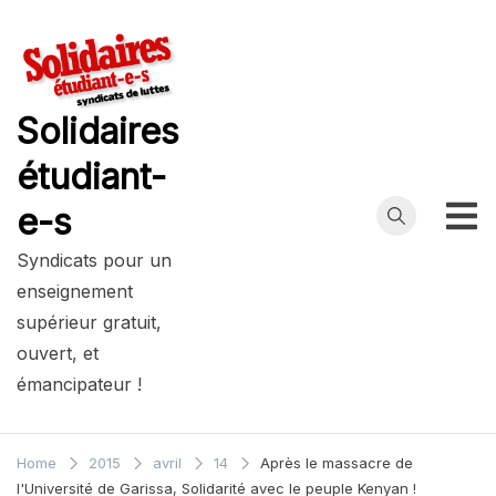
Skip
to
content
Solidaires
étudiant-
e-s
Syndicats pour un
enseignement
supérieur gratuit,
ouvert, et
émancipateur !
Home
2015
avril
14
Après le massacre de
l'Université de Garissa, Solidarité avec le peuple Kenyan !