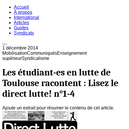
Accueil
À propos
International
Articles
Guides
Syndicats
1 décembre 2014
Mobilisation
Communiqués
Enseignement
supérieur
Syndicalisme
Les étudiant-es en lutte de
Toulouse racontent : Lisez le
direct lutte! n°1-4
Ajoute un extrait pour résumer le contenu de cet article.