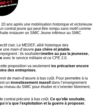
. 20 ans après
une mobilisation historique et victorieuse
n contrat jeune qui peut
être rompu sans motif
comme
uhaite
instaurer un SMIC Jeune
inférieur au SMIC
ctif clair. Le MEDEF, allié historique des
ire une main-d’œuvre
pas chère et jetable
.
joignent : ils souhaitent
mettre au pas la jeunesse,
re
avec le service militaire et ce CPE 2.0.
cette proposition va seulement l
es précariser encore
ins des entreprises
.
ervir de main-d’œuvre à bas coût. Pour permettre à la
’est un
investissement massif
dans l’enseignement
au niveau du SMIC
pour étudier et s’orienter librement,
de contrat précaire à bas coût.
Ce qu’elle souhaite,
ui n’a que l’exploitation et la guerre à proposer.