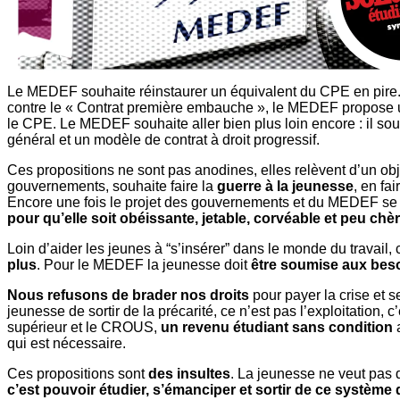
Le MEDEF souhaite réinstaurer un équivalent du CPE
en pire
contre le « Contrat première embauche », le MEDEF propose u
le CPE. Le MEDEF souhaite aller bien plus loin encore : il so
général et un modèle de contrat à
droit progressif
.
Ces propositions ne sont pas anodines, elles relèvent d’un obje
gouvernements, souhaite faire la
guerre à la jeunesse
, en fa
Encore une fois le projet des gouvernements et du MEDEF se re
pour qu’elle soit obéissante, jetable, corvéable et peu chè
Loin d’aider les jeunes à “s’insérer” dans le monde du travail, 
plus
. Pour le MEDEF la jeunesse doit
être soumise aux beso
Nous refusons de brader nos droits
pour payer la crise et s
jeunesse de sortir de la précarité, ce n’est pas l’exploitation, c
supérieur et le CROUS,
un revenu étudiant sans condition
qui est nécessaire.
Ces propositions sont
des insultes
. La jeunesse ne veut pas 
c’est pouvoir étudier, s’émanciper et sortir de ce système q