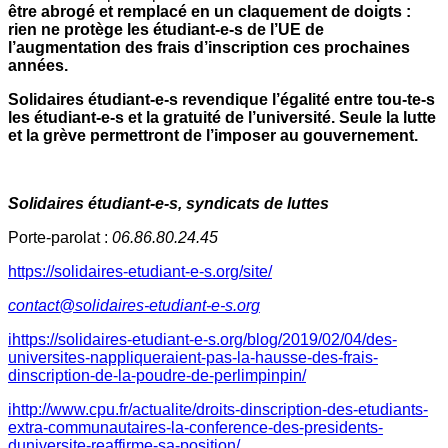
être abrogé et remplacé en un claquement de doigts :
rien ne protège les étudiant-e-s de l’UE de
l’augmentation des frais d’inscription ces prochaines
années.
Solidaires étudiant-e-s revendique l’égalité entre tou-te-s
les étudiant-e-s et la gratuité de l’université. Seule la lutte
et la grève permettront de l’imposer au gouvernement.
Solidaires étudiant-e-s, syndicats de luttes
Porte-parolat :
06.86.80.24.45
https://solidaires-etudiant-e-s.org/site/
contact@solidaires-etudiant-e-s.org
i
https://solidaires-etudiant-e-s.org/blog/2019/02/04/des-
universites-nappliqueraient-pas-la-hausse-des-frais-
dinscription-de-la-poudre-de-perlimpinpin/
i
http://www.cpu.fr/actualite/droits-dinscription-des-etudiants-
extra-communautaires-la-conference-des-presidents-
duniversite-reaffirme-sa-position/