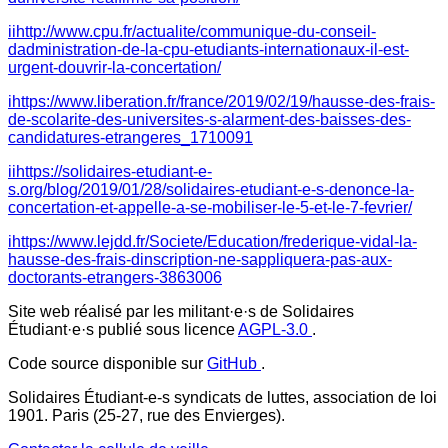
ii
http://www.cpu.fr/actualite/communique-du-conseil-
dadministration-de-la-cpu-etudiants-internationaux-il-est-
urgent-douvrir-la-concertation/
i
https://www.liberation.fr/france/2019/02/19/hausse-des-frais-
de-scolarite-des-universites-s-alarment-des-baisses-des-
candidatures-etrangeres_1710091
ii
https://solidaires-etudiant-e-
s.org/blog/2019/01/28/solidaires-etudiant-e-s-denonce-la-
concertation-et-appelle-a-se-mobiliser-le-5-et-le-7-fevrier/
i
https://www.lejdd.fr/Societe/Education/frederique-vidal-la-
hausse-des-frais-dinscription-ne-sappliquera-pas-aux-
doctorants-etrangers-3863006
Site web réalisé par les militant·e·s de Solidaires
Étudiant·e·s publié sous licence
AGPL-3.0
.
Code source disponible sur
GitHub
.
Solidaires Étudiant-e-s syndicats de luttes, association de loi
1901. Paris (25-27, rue des Envierges).