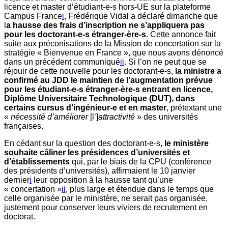
licence et master d’étudiant-e-s hors-UE sur la plateforme
Campus France
i
, Frédérique Vidal a déclaré dimanche que
l
a hausse des frais d’inscription ne s’appliquera pas
pour les doctorant-e-s étranger-ère-s
. Cette annonce fait
suite aux préconisations de la Mission de concertation sur la
stratégie « Bienvenue en France », que nous avons dénoncé
dans un précédent communiqué
ii
. Si l’on ne peut que se
réjouir de cette nouvelle pour les doctorant-e-s,
la ministre a
confirmé au JDD le maintien de l’augmentation prévue
pour les étudiant-e-s étranger-ère-s entrant en licence,
Diplôme Universitaire Technologique (DUT), dans
certains cursus d’ingénieur-e et en master
, prétextant une
«
nécessité d’améliorer
[l’]
attractivité
» des universités
françaises.
En cédant sur la question des doctorant-e-s,
le ministère
souhaite câliner les présidences d’universités et
d’établissements
qui, par le biais de la CPU (conférence
des présidents d’universités), affirmaient le 10 janvier
dernier
i
leur opposition à la hausse tant qu’une
« concertation »
ii
, plus large et étendue dans le temps que
celle organisée par le ministère, ne serait pas organisée,
justement pour conserver leurs viviers de recrutement en
doctorat.