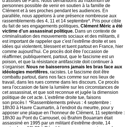
d'assises de Paris. Nous demandons au maximum de
personnes possible de venir en soutien à la famille de
Clément et à ses proches pendant les audiences. En
parallèle, nous appelons à une présence nombreuse aux
rassemblements des 4, 11 et 14 septembre*. Pris pour cible
du fait de ses engagements politiques,
Clément Méric a été
victime d'un assassinat politique.
Dans un contexte de
criminalisation des mouvements sociaux et des militants, il
est important de rappeler que c'est l'extrême droite et ses
idées qui violentent, blessent et tuent partout en France, hier
comme aujourd'hui. Ce procès doit être l'occasion de
réaffirmer, publiquement, partout, que le fascisme est un
poison, et que la résistance antifasciste doit continuer à
s'organiser.
Nous ne baisserons jamais les bras face aux
idéologies mortifères
, racistes. Le fascisme doit être
combattu partout, dans nos facs comme sur nos lieux de
travail, dans les rues comme dans les discours. Ce procès
sera l'occasion de faire la lumière sur les circonstances de
cet assassinat, et que soit reconnue et jugée la dimension
politique de cet acte. L'extrême droite tue, faisons
son procès !
*Rassemblements prévus : 4 septembre :
18h30 à Havre Caumartin, à l'endroit du meurtre, pour y
apposer une plaque en l'honneur de Clément, 11 septembre :
18h30 au Pont du Carrousel, où Brahim Bouarram était
assassiné en 1995 par un militant d'extrême droite, 14