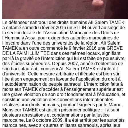
Le défenseur sahraoui des droits humains Ali Salem TAMEK
a entamé samedi 6 février 2016 un SIT-IN ouvert au siège de
la section locale de l’Association Marocaine des Droits de
l’Homme à Assa, pour exiger des autorités marocaines de
l’inscrire dans l’une des universités de la région. Ali Salem
TAMEK a en outre commencé le 9 février 2016 une GREVE
DE LA FAIM ILLIMITEE dans ces mêmes locaux, signifiant
par-là la gravité de l'interdiction qui lui est faite de poursuivre
des études supérieures. Depuis 2007, année d’obtention de
son baccalauréat, monsieur Ali Salem TAMEK est interdit
d'université. Cette mesure arbitraire et illégale est bien sûr
liée à son engagement en faveur de l’application du droit à
l’autodétermination du peuple sahraoui. L’interdiction faite à
monsieur TAMEK d’accéder à l’enseignement supérieur est
une grave violation de son droit fondamental à l’éducation, et
constitue une violation des conventions internationales
relatives aux droits humains, pourtant signées par le Maroc.
Monsieur TAMEK est ancien prisonnier politique : il a subi
plusieurs arrestations et condamnations par la justice
marocaine. Le 8 octobre 2009, il a été arrêté par les autorités
marocaines, avec six autres militants sahraouis, après leur