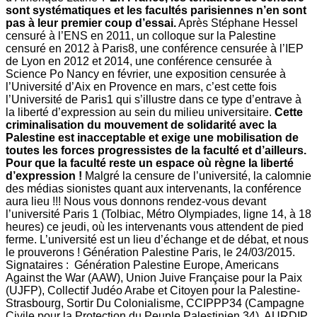
sont systématiques et les facultés parisiennes n’en sont
pas à leur premier coup d’essai.
Après Stéphane Hessel
censuré à l’ENS en 2011, un colloque sur la Palestine
censuré en 2012 à Paris8, une conférence censurée à l’IEP
de Lyon en 2012 et 2014, une conférence censurée à
Science Po Nancy en février, une exposition censurée à
l’Université d’Aix en Provence en mars, c’est cette fois
l’Université de Paris1 qui s’illustre dans ce type d’entrave à
la liberté d’expression au sein du milieu universitaire.
Cette
criminalisation du mouvement de solidarité avec la
Palestine est inacceptable et exige une mobilisation de
toutes les forces progressistes de la faculté et d’ailleurs.
Pour que la faculté reste un espace où règne la liberté
d’expression !
Malgré la censure de l’université, la calomnie
des médias sionistes quant aux intervenants, la conférence
aura lieu !!! Nous vous donnons rendez-vous devant
l’université Paris 1 (Tolbiac, Métro Olympiades, ligne 14, à 18
heures) ce jeudi, où les intervenants vous attendent de pied
ferme. L’université est un lieu d’échange et de débat, et nous
le prouverons ! Génération Palestine Paris, le 24/03/2015.
Signataires : Génération Palestine Europe, Americans
Against the War (AAW), Union Juive Française pour la Paix
(UJFP), Collectif Judéo Arabe et Citoyen pour la Palestine-
Strasbourg, Sortir Du Colonialisme, CCIPPP34 (Campagne
Civile pour la Protection du Peuple Palestinien 34), AURDIP