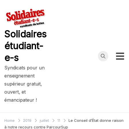
Skip
to
content
Solidaires
étudiant-
e-s
Syndicats pour un
enseignement
supérieur gratuit,
ouvert, et
émancipateur !
Home
2019
juillet
11
Le Conseil d’État donne raison
à notre recours contre ParcourSup