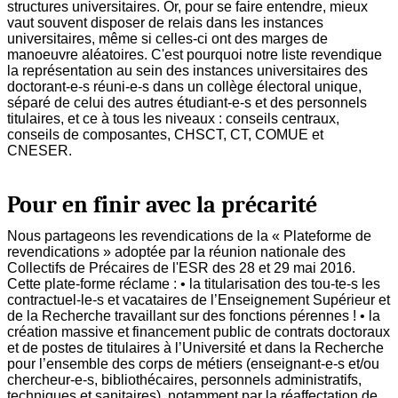
structures universitaires. Or, pour se faire entendre, mieux
vaut souvent disposer de relais dans les instances
universitaires, même si celles-ci ont des marges de
manoeuvre aléatoires. C'est pourquoi notre liste revendique
la représentation au sein des instances universitaires des
doctorant-e-s réuni-e-s dans un collège électoral unique,
séparé de celui des autres étudiant-e-s et des personnels
titulaires, et ce à tous les niveaux : conseils centraux,
conseils de composantes, CHSCT, CT, COMUE et
CNESER.
Pour en finir avec la précarité
Nous partageons les revendications de la « Plateforme de
revendications » adoptée par la réunion nationale des
Collectifs de Précaires de l'ESR des 28 et 29 mai 2016.
Cette plate-forme réclame : • la titularisation des tou-te-s les
contractuel-le-s et vacataires de l’Enseignement Supérieur et
de la Recherche travaillant sur des fonctions pérennes ! • la
création massive et financement public de contrats doctoraux
et de postes de titulaires à l’Université et dans la Recherche
pour l’ensemble des corps de métiers (enseignant-e-s et/ou
chercheur-e-s, bibliothécaires, personnels administratifs,
techniques et sanitaires), notamment par la réaffectation de