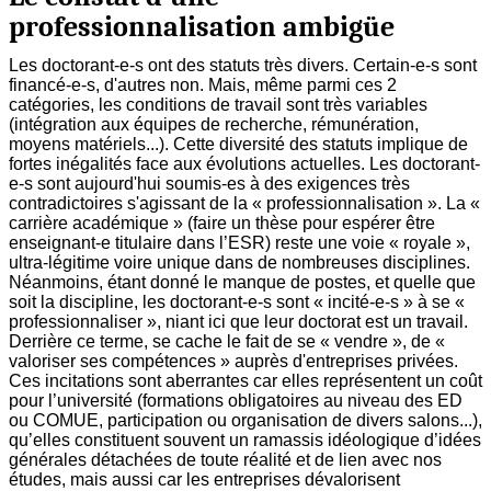
professionnalisation ambigüe
Les doctorant-e-s ont des statuts très divers. Certain-e-s sont
financé-e-s, d'autres non. Mais, même parmi ces 2
catégories, les conditions de travail sont très variables
(intégration aux équipes de recherche, rémunération,
moyens matériels...). Cette diversité des statuts implique de
fortes inégalités face aux évolutions actuelles. Les doctorant-
e-s sont aujourd'hui soumis-es à des exigences très
contradictoires s'agissant de la « professionnalisation ». La «
carrière académique » (faire un thèse pour espérer être
enseignant-e titulaire dans l’ESR) reste une voie « royale »,
ultra-légitime voire unique dans de nombreuses disciplines.
Néanmoins, étant donné le manque de postes, et quelle que
soit la discipline, les doctorant-e-s sont « incité-e-s » à se «
professionnaliser », niant ici que leur doctorat est un travail.
Derrière ce terme, se cache le fait de se « vendre », de «
valoriser ses compétences » auprès d'entreprises privées.
Ces incitations sont aberrantes car elles représentent un coût
pour l’université (formations obligatoires au niveau des ED
ou COMUE, participation ou organisation de divers salons...),
qu’elles constituent souvent un ramassis idéologique d’idées
générales détachées de toute réalité et de lien avec nos
études, mais aussi car les entreprises dévalorisent