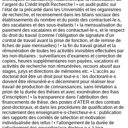
l’argent du Crédit Impôt Recherche ! • un audit public sur
l’état de la précarité dans les Universités et les organismes
de recherche, et recensement dans les bilans sociaux des
établissements du nombre et du poids des contractuel-le-s,
des vacataires et des sous-traitants ! • la mensualisation du
paiement des vacataires et des contractuel-le-s, et le respect
du droit du travail (comme l’obligation de signature d’un
contrat de travail avant la prise de fonction, et de remise de
fiches de paie mensuelles) ! • la fin du travail gratuit et la
rémunération de toutes les activités invisibles effectuées par
les non-titulaires : surveillances d’examens et correction de
copies, heures supplémentaires non payées, vacations et
activités de recherche non rémunérées, recours abusif aux
stages, jurys et directions de mémoires etc. • L’accès au
doctorat doit être un droit pour tout-e-s : les doctorant-e-s
doivent être rémunéré-e-s décemment pour réaliser leur
travail de production de connaissances, sans limitation a
priori de la durée des thèses et avec exonération des frais
d’inscription ! • la transparence dans l’attribution des
financements de thèse, des postes d’ATER et des contrats
post-doctoraux, et dans les procédures de qualification et de
recrutement des enseignant-e-s-chercheur-e-s : publication
des rapports des comités de sélection et motivation
individualisée des refus ! • l'allongement de la durée de
rattachement des nouvelles/aux docteur-e-s à leur