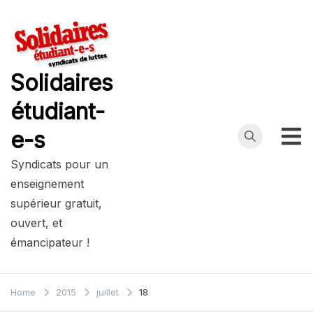
Skip
to
content
Solidaires
étudiant-
e-s
Syndicats pour un
enseignement
supérieur gratuit,
ouvert, et
émancipateur !
Home
2015
juillet
18