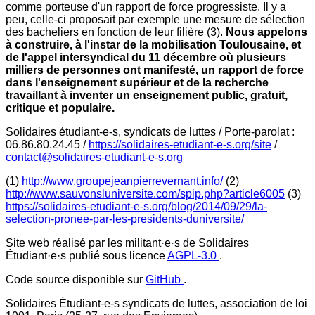
comme porteuse d'un rapport de force progressiste. Il y a
peu, celle-ci proposait par exemple une mesure de sélection
des bacheliers en fonction de leur filière (3).
Nous appelons
à construire, à l'instar de la mobilisation Toulousaine, et
de l'appel intersyndical du 11 décembre où plusieurs
milliers de personnes ont manifesté, un rapport de force
dans l'enseignement supérieur et de la recherche
travaillant à inventer un enseignement public, gratuit,
critique et populaire.
Solidaires étudiant-e-s, syndicats de luttes / Porte-parolat :
06.86.80.24.45 /
https://solidaires-etudiant-e-s.org/site
/
contact@solidaires-etudiant-e-s.org
(1)
http://www.groupejeanpierrevernant.info/
(2)
http://www.sauvonsluniversite.com/spip.php?article6005
(3)
https://solidaires-etudiant-e-s.org/blog/2014/09/29/la-
selection-pronee-par-les-presidents-duniversite/
Site web réalisé par les militant·e·s de Solidaires
Étudiant·e·s publié sous licence
AGPL-3.0
.
Code source disponible sur
GitHub
.
Solidaires Étudiant-e-s syndicats de luttes, association de loi