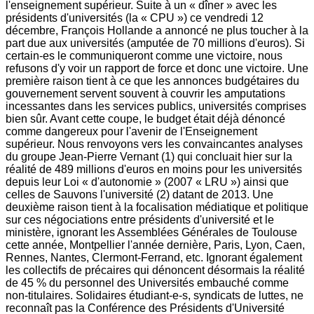
l'enseignement supérieur. Suite à un « dîner » avec les
présidents d'universités (la « CPU ») ce vendredi 12
décembre, François Hollande a annoncé ne plus toucher à la
part due aux universités (amputée de 70 millions d'euros). Si
certain-es le communiqueront comme une victoire, nous
refusons d'y voir un rapport de force et donc une victoire. Une
première raison tient à ce que les annonces budgétaires du
gouvernement servent souvent à couvrir les amputations
incessantes dans les services publics, universités comprises
bien sûr. Avant cette coupe, le budget était déjà dénoncé
comme dangereux pour l'avenir de l'Enseignement
supérieur. Nous renvoyons vers les convaincantes analyses
du groupe Jean-Pierre Vernant (1) qui concluait hier sur la
réalité de 489 millions d'euros en moins pour les universités
depuis leur Loi « d'autonomie » (2007 « LRU ») ainsi que
celles de Sauvons l'université (2) datant de 2013. Une
deuxième raison tient à la focalisation médiatique et politique
sur ces négociations entre présidents d'université et le
ministère, ignorant les Assemblées Générales de Toulouse
cette année, Montpellier l'année dernière, Paris, Lyon, Caen,
Rennes, Nantes, Clermont-Ferrand, etc. Ignorant également
les collectifs de précaires qui dénoncent désormais la réalité
de 45 % du personnel des Universités embauché comme
non-titulaires. Solidaires étudiant-e-s, syndicats de luttes, ne
reconnaît pas la Conférence des Présidents d'Université