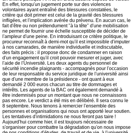
En effet, lorsqu'un jugement porte sur des violences
volontaires ayant entraîné des blessures constatées, le
critère qui doit primer est celui de la gravité des blessures
infligées, et l'implication avérée du prévenu. En aucun cas, le
fait d'être ou non prétendument "à la tête" d'une mobilisation
ne permet de fournir une échelle susceptible de décider de
l'ampleur d'une peine. En introduisant ce critère politique, le
procureur reconnaît à demi-mot qu'il est impossible d'imputer
à nos camarades, de manière individuelle et indiscutable,
des faits précis : il propose donc de condamner en raison
d'un engagement qu'il croit pouvoir mesurer et juger, avec
l'aide de l'Université. Les deux agents du personnel de
sécurité incendie plaignants - accompagnés pour l'occasion
de leur responsable du service juridique de l'université ainsi
que d'une membre de la présidence - ont quant à eux
demandé 2 000 euros chacun au titre de dommages et
intérêts. Les agents de la BAC ont également demandé à
être indemnisés pour un montant que nous ne connaissons
pas encore. Le verdict a été mis en délibéré. Il sera connu le
8 septembre. Nous tenons à remercier l'ensemble des
personnes et organisations qui nous ont apporté leur soutien.
Les tentatives d'intimidations ne nous feront pas taire !
Aujourd'hui comme hier, il est toujours nécessaire de
s'organiser pour combattre la dégradation qu'on nous impose
de nos conditions d'études, de travail et de vie, à l'université