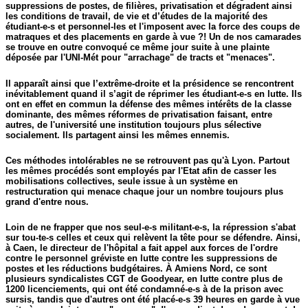
suppressions de postes, de filières, privatisation et dégradent ainsi
les conditions de travail, de vie et d’études de la majorité des
étudiant-e-s et personnel-les et l'imposent avec la force des coups de
matraques et des placements en garde à vue ?! Un de nos camarades
se trouve en outre convoqué ce même jour suite à une plainte
déposée par l'UNI-Mét pour "arrachage" de tracts et "menaces".
Il apparaît ainsi que l’extrême-droite et la présidence se rencontrent
inévitablement quand il s’agit de réprimer les étudiant-e-s en lutte. Ils
ont en effet en commun la défense des mêmes intérêts de la classe
dominante, des mêmes réformes de privatisation faisant, entre
autres, de l'université une institution toujours plus sélective
socialement. Ils partagent ainsi les mêmes ennemis.
Ces méthodes intolérables ne se retrouvent pas qu'à Lyon. Partout
les mêmes procédés sont employés par l'Etat afin de casser les
mobilisations collectives, seule issue à un système en
restructuration qui menace chaque jour un nombre toujours plus
grand d'entre nous.
Loin de ne frapper que nos seul-e-s militant-e-s, la répression s'abat
sur tou-te-s celles et ceux qui relèvent la tête pour se défendre. Ainsi,
à Caen, le directeur de l'hôpital a fait appel aux forces de l'ordre
contre le personnel gréviste en lutte contre les suppressions de
postes et les réductions budgétaires. À Amiens Nord, ce sont
plusieurs syndicalistes CGT de Goodyear, en lutte contre plus de
1200 licenciements, qui ont été condamné-e-s à de la prison avec
sursis, tandis que d'autres ont été placé-e-s 39 heures en garde à vue