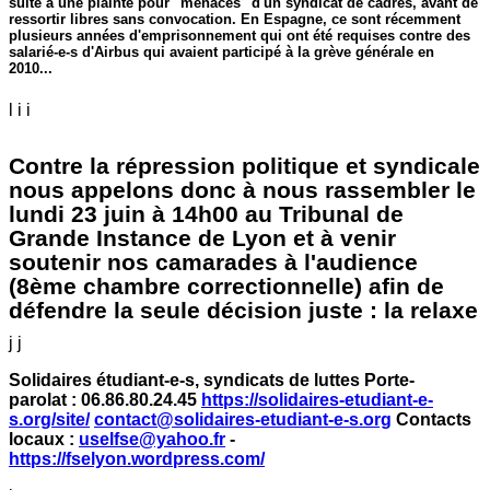
suite à une plainte pour "menaces" d'un syndicat de cadres, avant de
ressortir libres sans convocation. En Espagne, ce sont récemment
plusieurs années d'emprisonnement qui ont été requises contre des
salarié-e-s d'Airbus qui avaient participé à la grève générale en
2010...
l i i
Contre la répression politique et syndicale
nous appelons donc à nous rassembler le
lundi 23 juin à 14h00 au Tribunal de
Grande Instance de Lyon et à venir
soutenir nos camarades à l'audience
(8ème chambre correctionnelle) afin de
défendre la seule décision juste : la relaxe
j j
Solidaires étudiant-e-s, syndicats de luttes
Porte-
parolat : 06.86.80.24.45
https://solidaires-etudiant-e-
s.org/site/
contact@solidaires-etudiant-e-s.org
Contacts
locaux :
uselfse@yahoo.fr
-
https://fselyon.wordpress.com/