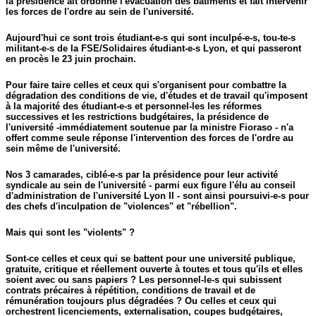
la présidence ait ordonné l'évacuation des bâtiments et fait intervenir
les forces de l'ordre au sein de l'université.
Aujourd'hui ce sont trois étudiant-e-s qui sont inculpé-e-s, tou-te-s
militant-e-s de la FSE/Solidaires étudiant-e-s Lyon, et qui passeront
en procès le 23 juin prochain.
Pour faire taire celles et ceux qui s'organisent pour combattre la
dégradation des conditions de vie, d'études et de travail qu'imposent
à la majorité des étudiant-e-s et personnel-les les réformes
successives et les restrictions budgétaires, la présidence de
l'université -immédiatement soutenue par la ministre Fioraso - n'a
offert comme seule réponse l'intervention des forces de l'ordre au
sein même de l'université.
Nos 3 camarades, ciblé-e-s par la présidence pour leur activité
syndicale au sein de l'université - parmi eux figure l'élu au conseil
d'administration de l'université Lyon II - sont ainsi poursuivi-e-s pour
des chefs d'inculpation de "violences" et "rébellion".
Mais qui sont les "violents" ?
Sont-ce celles et ceux qui se battent pour une université publique,
gratuite, critique et réellement ouverte à toutes et tous qu'ils et elles
soient avec ou sans papiers ? Les personnel-le-s qui subissent
contrats précaires à répétition, conditions de travail et de
rémunération toujours plus dégradées ? Ou celles et ceux qui
orchestrent licenciements, externalisation, coupes budgétaires,