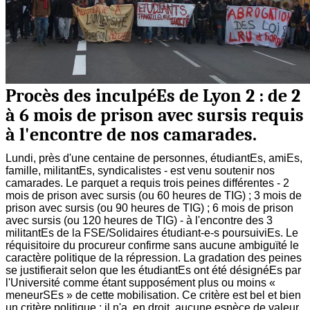
Procès des inculpéEs de Lyon 2 : de 2
à 6 mois de prison avec sursis requis
à l'encontre de nos camarades.
Lundi, près d'une centaine de personnes, étudiantEs, amiEs,
famille, militantEs, syndicalistes - est venu soutenir nos
camarades. Le parquet a requis trois peines différentes - 2
mois de prison avec sursis (ou 60 heures de TIG) ; 3 mois de
prison avec sursis (ou 90 heures de TIG) ; 6 mois de prison
avec sursis (ou 120 heures de TIG) - à l'encontre des 3
militantEs de la FSE/Solidaires étudiant-e-s poursuiviEs. Le
réquisitoire du procureur confirme sans aucune ambiguïté le
caractère politique de la répression. La gradation des peines
se justifierait selon que les étudiantEs ont été désignéEs par
l'Université comme étant supposément plus ou moins «
meneurSEs » de cette mobilisation. Ce critère est bel et bien
un critère politique : il n'a, en droit, aucune espèce de valeur.