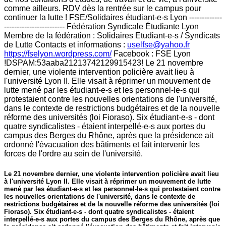
comme ailleurs. RDV dès la rentrée sur le campus pour
continuer la lutte ! FSE/Solidaires étudiant-e-s Lyon -------------
------------------------ Fédération Syndicale Étudiante Lyon
Membre de la fédération : Solidaires Etudiant-e-s / Syndicats
de Lutte Contacts et informations :
uselfse@yahoo.fr
https://fselyon.wordpress.com/
Facebook : FSE Lyon
!DSPAM:53aaba21213742129915423! Le 21 novembre
dernier, une violente intervention policière avait lieu à
l'université Lyon II. Elle visait à réprimer un mouvement de
lutte mené par les étudiant-e-s et les personnel-le-s qui
protestaient contre les nouvelles orientations de l'université,
dans le contexte de restrictions budgétaires et de la nouvelle
réforme des universités (loi Fioraso). Six étudiant-e-s - dont
quatre syndicalistes - étaient interpellé-e-s aux portes du
campus des Berges du Rhône, après que la présidence ait
ordonné l'évacuation des bâtiments et fait intervenir les
forces de l'ordre au sein de l'université.
Le 21 novembre dernier, une violente intervention policière avait lieu
à l'université Lyon II. Elle visait à réprimer un mouvement de lutte
mené par les étudiant-e-s et les personnel-le-s qui protestaient contre
les nouvelles orientations de l'université, dans le contexte de
restrictions budgétaires et de la nouvelle réforme des universités (loi
Fioraso). Six étudiant-e-s - dont quatre syndicalistes - étaient
interpellé-e-s aux portes du campus des Berges du Rhône, après que