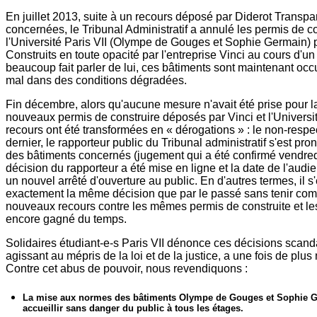
En juillet 2013, suite à un recours déposé par Diderot Transpar
concernées, le Tribunal Administratif a annulé les permis de 
l'Université Paris VII (Olympe de Gouges et Sophie Germain) 
Construits en toute opacité par l'entreprise Vinci au cours d'un
beaucoup fait parler de lui, ces bâtiments sont maintenant occ
mal dans des conditions dégradées.
Fin décembre, alors qu'aucune mesure n'avait été prise pour la
nouveaux permis de construire déposés par Vinci et l'Universit
recours ont été transformées en « dérogations » : le non-respec
dernier, le rapporteur public du Tribunal administratif s'est pr
des bâtiments concernés (jugement qui a été confirmé vendredi 
décision du rapporteur a été mise en ligne et la date de l'audie
un nouvel arrêté d'ouverture au public. En d'autres termes, il 
exactement la même décision que par le passé sans tenir compt
nouveaux recours contre les mêmes permis de construite et les 
encore gagné du temps.
Solidaires étudiant-e-s Paris VII dénonce ces décisions scand
agissant au mépris de la loi et de la justice, a une fois de plus 
Contre cet abus de pouvoir, nous revendiquons :
La mise aux normes des bâtiments Olympe de Gouges et Sophie 
accueillir sans danger du public à tous les étages.