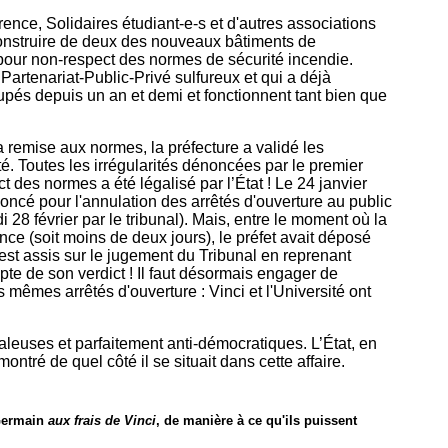
ence, Solidaires étudiant-e-s et d'autres associations
construire de deux des nouveaux bâtiments de
pour non-respect des normes de sécurité incendie.
 Partenariat-Public-Privé sulfureux et qui a déjà
upés depuis un an et demi et fonctionnent tant bien que
 remise aux normes, la préfecture a validé les
é. Toutes les irrégularités dénoncées par le premier
t des normes a été légalisé par l’État ! Le 24 janvier
ononcé pour l'annulation des arrêtés d'ouverture au public
28 février par le tribunal). Mais, entre le moment où la
nce (soit moins de deux jours), le préfet avait déposé
s'est assis sur le jugement du Tribunal en reprenant
e de son verdict ! Il faut désormais engager de
mêmes arrêtés d'ouverture : Vinci et l'Université ont
aleuses et parfaitement anti-démocratiques. L’État, en
montré de quel côté il se situait dans cette affaire.
Germain
aux frais de Vinci
, de manière à ce qu'ils puissent