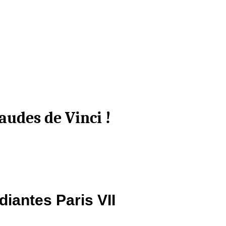
raudes de Vinci !
ant­e­s Paris VII