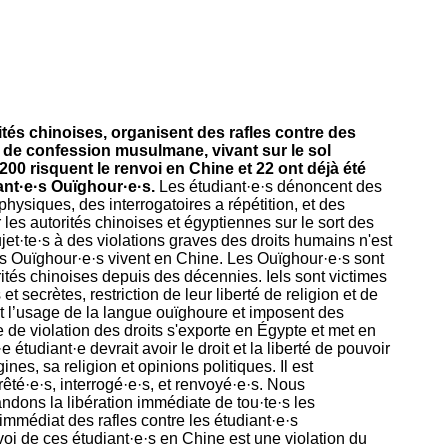
ités chinoises, organisent des rafles contre des
s de confession musulmane, vivant sur le sol
 200 risquent le renvoi en Chine et 22 ont déjà été
ant·e·s Ouïghour·e·s.
Les étudiant·e·s dénoncent des
hysiques, des interrogatoires a répétition, et des
les autorités chinoises et égyptiennes sur le sort des
ujet·te·s à des violations graves des droits humains n'est
les Ouïghour·e·s vivent en Chine. Les Ouïghour·e·s sont
tés chinoises depuis des décennies. Iels sont victimes
t secrètes, restriction de leur liberté de religion et de
tent l’usage de la langue ouïghoure et imposent des
se de violation des droits s'exporte en Égypte et met en
étudiant·e devrait avoir le droit et la liberté de pouvoir
nes, sa religion et opinions politiques. Il est
rêté·e·s, interrogé·e·s, et renvoyé·e·s. Nous
dons la libération immédiate de tou·te·s les
mmédiat des rafles contre les étudiant·e·s
i de ces étudiant·e·s en Chine est une violation du