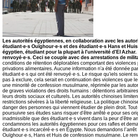
Les autorités égyptiennes, en collaboration avec les autor
étudiant·e·s Ouïghour·e·s et des étudiant·e·s Hans et Hui
égyptien, étudiant pour la plupart à l'université d'El Azhar.
renvoyé·e·s. Ceci se couple avec des arrestations de milit
conditions de rétention déplorables comportant des violences p
privations alimentaires. Aucune information n'a été donnée par 
étudiant·e·s qui ont été renvoyé·e·s. Le risque qu'iels soient s
pas à exclure, cela serait en continuation des violences que 
une minorité de confession musulmane, réprimée par les autori
de graves violations des droits humains : détentions arbitraires e
leurs droits sociaux et culturels. Les autorités chinoises limi
restrictions sévères à la liberté religieuse. La politique chinoi
danger des personnes qui viennent étudier de plein droit. Tout·e 
poursuivre ses études sans risquer d'être arrêté·e pour ses origi
inadmissible que des étudiant·e·s vivent dans la peur d'être ar
condamnons les autorités égyptiennes pour ces rafles et deman
étudiant·e·s incarcéré·e·s en Égypte. Nous demandons l’arrêt i
Ouïghour·e·s, Hans et Huis de confession musulmane. Le renvo