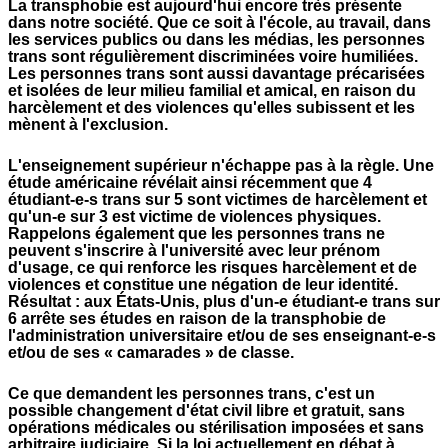
La transphobie est aujourd'hui encore très présente
dans notre société.
Que ce soit à l'école, au travail, dans
les services publics ou dans les médias, les personnes
trans sont régulièrement discriminées voire humiliées.
Les personnes trans sont aussi davantage précarisées
et isolées de leur milieu familial et amical, en raison du
harcèlement et des violences qu'elles subissent et les
mènent à l'exclusion.
L'enseignement supérieur n'échappe pas à la règle.
Une
étude américaine révélait ainsi récemment que 4
étudiant-e-s trans sur 5 sont victimes de harcèlement et
qu'un-e sur 3 est victime de violences physiques.
Rappelons également que les personnes trans ne
peuvent s'inscrire à l'université avec leur prénom
d'usage, ce qui renforce les risques harcèlement et de
violences et constitue une négation de leur identité.
Résultat : aux États-Unis, plus d'un-e étudiant-e trans sur
6 arrête ses études en raison de la transphobie de
l'administration universitaire et/ou de ses enseignant-e-s
et/ou de ses « camarades » de classe.
Ce que demandent les personnes trans, c'est un
possible changement d'état civil libre et gratuit, sans
opérations médicales ou stérilisation imposées et sans
arbitraire judiciaire.
Si la loi actuellement en débat à