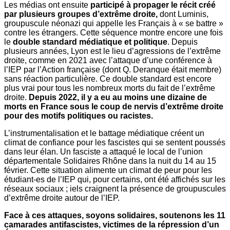
Les médias ont ensuite
participé à propager le récit créé
par plusieurs groupes d’extrême droite,
dont Luminis,
groupuscule néonazi qui appelle les Français à « se battre »
contre les étrangers. Cette séquence montre encore une fois
le
double standard médiatique et politique
. Depuis
plusieurs années, Lyon est le lieu d’agressions de l’extrême
droite, comme en 2021 avec l’attaque d’une conférence à
l’IEP par l’Action française (dont Q. Deranque était membre)
sans réaction particulière. Ce double standard est encore
plus vrai pour tous les nombreux morts du fait de l’extrême
droite.
Depuis 2022, il y a eu au moins une dizaine de
morts en France sous le coup de nervis d’extrême droite
pour des motifs politiques ou racistes.
L’
instrumentalisation et le battage médiatique
créent un
climat de confiance pour les fascistes qui se sentent poussés
dans leur élan. Un fasciste a
attaqué le local de l’union
départementale Solidaires Rhône
dans la nuit du 14 au 15
février. Cette situation alimente un
climat de peur pour les
étudiant-es de l’IEP
qui, pour certains, ont été affichés sur les
réseaux sociaux ; iels craignent la présence de groupuscules
d’extrême droite autour de l’IEP.
Face à ces attaques, soyons solidaires, soutenons les 11
camarades antifascistes, victimes de la répression d’un