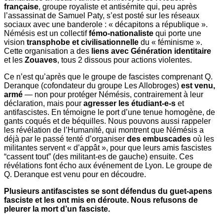
française
, groupe royaliste et antisémite qui, peu après
l’assassinat de Samuel Paty, s’est posté sur les réseaux
sociaux avec une banderole : « décapitons a république ».
Némésis est un collectif
fémo-nationaliste
qui porte une
vision
transphobe et civilisationnelle
du « féminisme ».
Cette organisation a des
liens avec Génération identitaire
et les
Zouaves
, tous 2 dissous pour actions violentes.
Ce n’est qu’après que le groupe de fascistes comprenant Q.
Deranque (cofondateur du groupe Les Allobroges)
est venu,
armé
— non pour protéger Némésis, contrairement à leur
déclaration, mais pour
agresser les étudiant-e-s
et
antifascistes. En témoigne le port d’une tenue homogène, de
gants coqués et de béquilles. Nous pouvons aussi rappeler
les révélation de l’Humanité, qui montrent que Némésis a
déjà par le passé tenté d’organiser
des embuscades
où les
militantes servent « d’appât », pour que leurs amis fascistes
“cassent tout” (des militant-es de gauche) ensuite. Ces
révélations font écho aux événement de Lyon. Le groupe de
Q. Deranque est venu pour en découdre.
Plusieurs antifascistes se sont défendus du guet-apens
fasciste et les ont mis en déroute. Nous refusons de
pleurer la mort d’un fasciste.