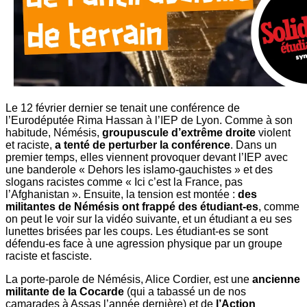
Le 12 février dernier se tenait une conférence de
l’Eurodéputée Rima Hassan à l’IEP de Lyon. Comme à son
habitude, Némésis,
groupuscule d’extrême droite
violent
et raciste,
a tenté de perturber la conférence
. Dans un
premier temps, elles viennent provoquer devant l’IEP avec
une banderole « Dehors les islamo-gauchistes » et des
slogans racistes comme « Ici c’est la France, pas
l’Afghanistan ». Ensuite, la tension est montée :
des
militantes de Némésis ont frappé des étudiant-es
, comme
on peut le voir sur la vidéo suivante, et un étudiant a eu ses
lunettes brisées par les coups. Les étudiant-es se sont
défendu-es face à une agression physique par un groupe
raciste et fasciste.
La porte-parole de Némésis, Alice Cordier, est une
ancienne
militante de la Cocarde
(qui a tabassé un de nos
camarades à Assas l’année dernière) et de
l’Action